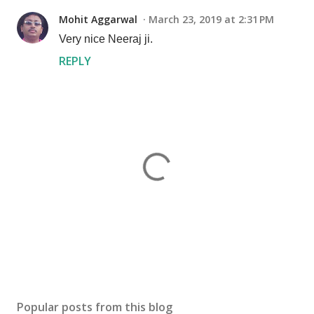
Mohit Aggarwal
March 23, 2019 at 2:31 PM
Very nice Neeraj ji.
REPLY
P
o
s
Popular posts from this blog