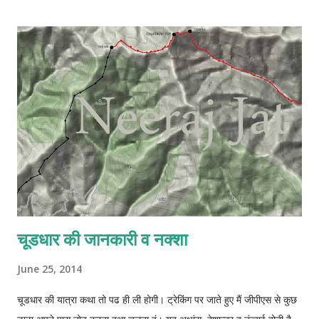
t
a
C
o
m
m
e
n
t
चूडधार की जानकारी व नक्शा
June 25, 2014
चूडधार की यात्रा कथा तो पढ ही ली होगी। ट्रेकिंग पर जाते हुए मैं जीपीएस से कुछ