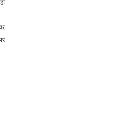
हा
ोवर
पर