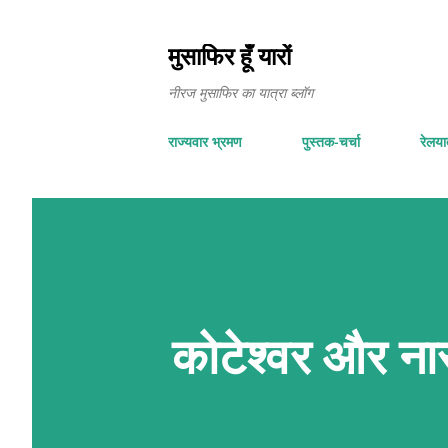
मुसाफिर हूँ यारों
नीरज मुसाफिर का यात्रा ब्लॉग
राज्यवार भ्रमण
पुस्तक-चर्चा
रेलयात
कोटेश्वर और न