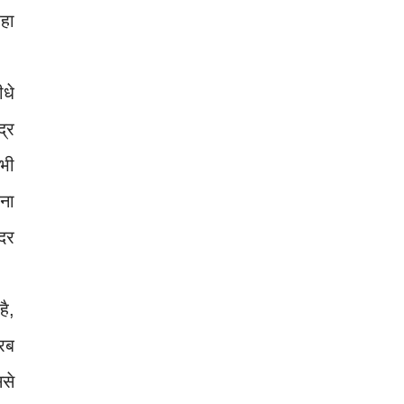
रहा
ीधे
द्र
भी
वना
दिर
है,
अरब
ससे