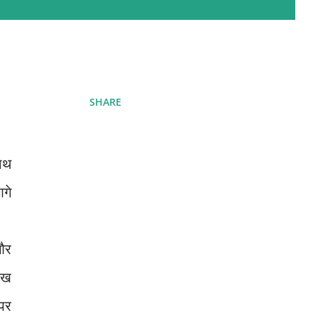
SHARE
ाथ
गे
और
रख
पर