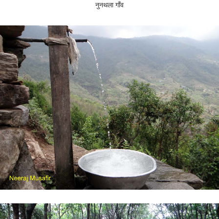
नुनथला गाँव