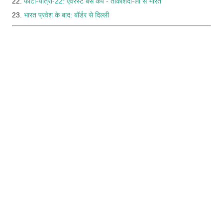
22.
फोटो-यात्रा-22: एवरेस्ट बेस कैंप - ताकशिंदो-ला से भारत
23.
भारत प्रवेश के बाद: बॉर्डर से दिल्ली