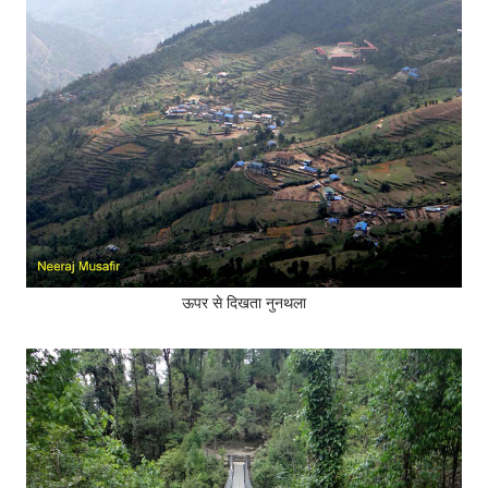
ऊपर से दिखता नुनथला