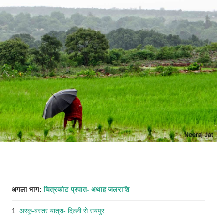
अगला भाग:
चित्रकोट प्रपात- अथाह जलराशि
1.
अरकू-बस्तर यात्रा- दिल्ली से रायपुर