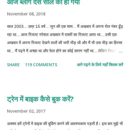
आज ब्लॉग दस साल का हो गया
बताऊंगा। अब गूगल मैप को कैसे समझाऊं कि सडक तो चूडधार के आसपास भी नहीं
फटकती। हां, गूगल अर्थ बता सकता है लेकिन अपने नन्हे से लैपटॉप में यह कभी
November 08, 2018
इंस्टाल नहीं हो पाया।
साल 2003... उम्र 15 वर्ष... जून की एक शाम... मैं अखबार में अपना रोल नंबर ढूँढ़
रहा था... आज रिजल्ट स्पेशल अखबार में दसवीं का रिजल्ट आया था... उसी एक
अखबार में अपना रिजल्ट देखने वालों की भारी भीड़ थी और मैं भी उस भीड़ का हिस्सा
था... मैं पढ़ने में अच्छा था और फेल होने का कोई कारण नहीं था... लेकिन पिछले दो-
तीन दिनों से लगने लगा था कि अगर फेल हो ही गया तो?... तो दोबारा परीक्षा में बैठने
SHARE
119 COMMENTS
आगे पढ़ने के लिये यहाँ क्लिक करें
का मौका नहीं मिलेगा... घर की आर्थिक हालत ऐसी नहीं थी कि मुझे दसवीं करने का
एक और मौका दिया जाता... निश्चित रूप से कहीं मजदूरी में लगा दिया जाता और फिर
वही हमेशा के लिए मेरी नियति बन जाने वाली थी... जैसे ही अखबार मेरे हाथ में आया,
तो पिताजी पीछे खड़े थे... मेरा रोल नंबर मुझसे अच्छी तरह उन्हें पता था और उनकी
ट्रेन में बाइक कैसे बुक करें?
नजरें बारीक-बारीक अक्षरों में लिखे पूरे जिले के लाखों रोल नंबरों में से उस एक रोल
नंबर को मुझसे पहले देख लेने में सक्षम थीं... और उस समय मैं भगवान से मना रहा
November 02, 2017
था... हे भगवान! भले ही थर्ड डिवीजन दे देना, लेकिन पास कर देना... फेल होने की
अक्सर हमें ट्रेनों में बाइक की बुकिंग करने की आवश्यकता पड़ती है। इस बार मुझे भी
दशा में मुझे किस दिशा में भागना था और घर से कितने समय के लिए गायब रहना था,