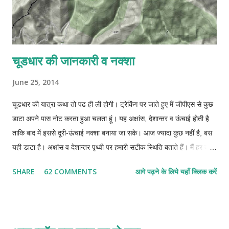
चूडधार की जानकारी व नक्शा
June 25, 2014
चूडधार की यात्रा कथा तो पढ ही ली होगी। ट्रेकिंग पर जाते हुए मैं जीपीएस से कुछ
डाटा अपने पास नोट करता हुआ चलता हूं। यह अक्षांस, देशान्तर व ऊंचाई होती है
ताकि बाद में इससे दूरी-ऊंचाई नक्शा बनाया जा सके। आज ज्यादा कुछ नहीं है, बस
यही डाटा है। अक्षांस व देशान्तर पृथ्वी पर हमारी सटीक स्थिति बताते हैं। मैं हर दस-
दस पन्द्रह-पन्द्रह मिनट बाद अपनी स्थिति नोट कर लेता था। अपने पास जीपीएस
SHARE
62 COMMENTS
आगे पढ़ने के लिये यहाँ क्लिक करें
युक्त साधारण सा मोबाइल है जिसमें मैं अपना यात्रा-पथ रिकार्ड नहीं कर सकता। हर
बार रुककर एक कागज पर यह सब नोट करना होता था। इससे पता नहीं चलता कि
दो बिन्दुओं के बीच में कितनी दूरी तय की। बाद में गूगल मैप पर देखा तो उसने भी
बताने से मना कर दिया। कहने लगा कि जहां सडक बनी है, केवल वहीं की दूरी