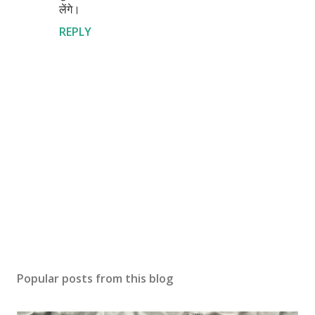
लेंगे।
REPLY
P
o
s
Popular posts from this blog
t
a