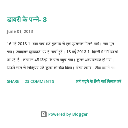
खारदुंग-ला, चांग-ला भी। वास्तव में यह मशीन ही है जिसके भरोसे आप लद्दाख जाते
हो। तो कम से कम अपनी मशीन की, इसके पुर्जों की थोडी सी जानकारी तो होनी ही
डायरी के पन्ने- 8
चाहिये। सबसे पहले बात करते हैं टायर की। टायर बाइक का वो हिस्सा है जिस पर
सबसे ज्यादा दबाव पडता है और जो सबसे ज्यादा नाजुक भी होता है। इसका कोई
June 01, 2013
विकल्प भी नहीं है और आपको इसे हर हाल में पूरी तरह फिट रखना पडेगा।
16 मई 2013 1. शाम पांच बजे गुडगांव से एक प्रशंसक मिलने आये। नाम भूल
गया। ज्यादातर घुमक्कडी पर ही चर्चा हुई। 18 मई 2013 1. दिल्ली में गर्मी बढती
जा रही है। तापमान 45 डिग्री के पास पहुंच गया। कूलर अत्यावश्यक हो गया।
पिछले साल से निष्क्रिय पडे कूलर को चेक किया। मोटर खराब। ठीक कराने गया तो
800 रुपये मांगे। 1600 का नया ले आया। साफ सफाई करके कूलर चालू किया।
SHARE
23 COMMENTS
आगे पढ़ने के लिये यहाँ क्लिक करें
सीजन की पहली ठण्डी फुहारयुक्त हवा मिल गई। 2. लैपटॉप नखरे करने लगा। ऑन
नहीं हुआ। कहने लगा पहले बूटेबल डिवाइस दो, तब चलूंगा। यार, बूटेबल डिवाइस
तो तेरे ही अन्दर है। चल जा, नहीं तो बूटेबल की जगह बूट मिलेंगे। जाट किसी के
नखरे नहीं झेला करता। खैर, नहीं चला।
Powered by Blogger