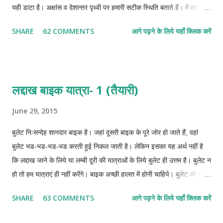
यही डाटा है। अक्षांस व देशान्तर पृथ्वी पर हमारी सटीक स्थिति बताते हैं। मैं हर दस-
दस पन्द्रह-पन्द्रह मिनट बाद अपनी स्थिति नोट कर लेता था। अपने पास जीपीएस
SHARE
62 COMMENTS
आगे पढ़ने के लिये यहाँ क्लिक करें
युक्त साधारण सा मोबाइल है जिसमें मैं अपना यात्रा-पथ रिकार्ड नहीं कर सकता। हर
बार रुककर एक कागज पर यह सब नोट करना होता था। इससे पता नहीं चलता कि
दो बिन्दुओं के बीच में कितनी दूरी तय की। बाद में गूगल मैप पर देखा तो उसने भी
बताने से मना कर दिया। कहने लगा कि जहां सडक बनी है, केवल वहीं की दूरी
लद्दाख बाइक यात्रा- 1 (तैयारी)
बताऊंगा। अब गूगल मैप को कैसे समझाऊं कि सडक तो चूडधार के आसपास भी नहीं
फटकती। हां, गूगल अर्थ बता सकता है लेकिन अपने नन्हे से लैपटॉप में यह कभी
June 29, 2015
इंस्टाल नहीं हो पाया।
बुलेट निःसन्देह शानदार बाइक है। जहां दूसरी बाइक के पूरे जोर हो जाते हैं, वहां
बुलेट भड-भड-भड-भड करती हुई निकल जाती है। लेकिन इसका यह अर्थ नहीं है
कि लद्दाख जाने के लिये या लम्बी दूरी की यात्राओं के लिये बुलेट ही उत्तम है। बुलेट न
हो तो हम यात्राएं ही नहीं करेंगे। बाइक अच्छी हालत में होनी चाहिये। बुलेट की भी
अच्छी हालत नहीं होगी तो वह आपको ऐसी जगह ले जाकर धोखा देगी, जहां आपके
SHARE
63 COMMENTS
आगे पढ़ने के लिये यहाँ क्लिक करें
पास सिर पकडकर बैठने के अलावा कोई और चारा नहीं रहेगा। अच्छी हालत वाली
कोई भी बाइक आपको रोहतांग भी पार करायेगी, जोजी-ला भी पार करायेगी और