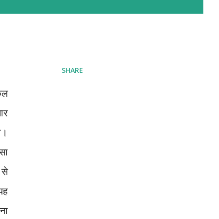
SHARE
ुल
चार
ा।
सा
से
यह
ेना