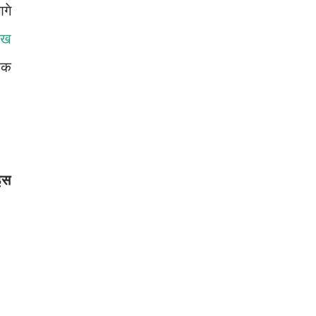
गे
ाख
रक
इस