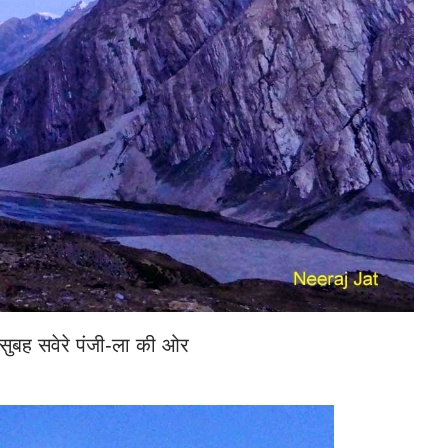
सुबह सवेरे पंजी-ला की ओर