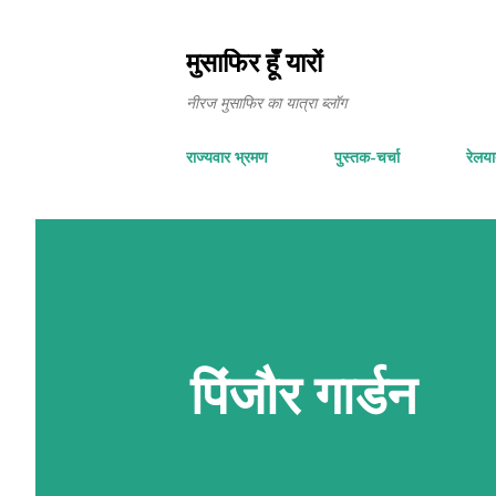
मुसाफिर हूँ यारों
नीरज मुसाफिर का यात्रा ब्लॉग
राज्यवार भ्रमण
पुस्तक-चर्चा
रेलयात
पिंजौर गार्डन