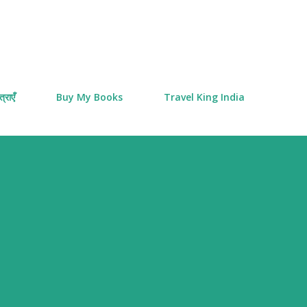
Skip to main content
्राएँ
Buy My Books
Travel King India