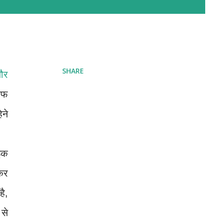
SHARE
ौर
रफ
िने
इक
ाकर
ै,
 से