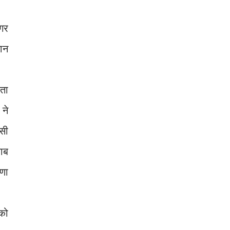
अगर
चान
ता
 ने
ऐसी
वाब
ाणा
को