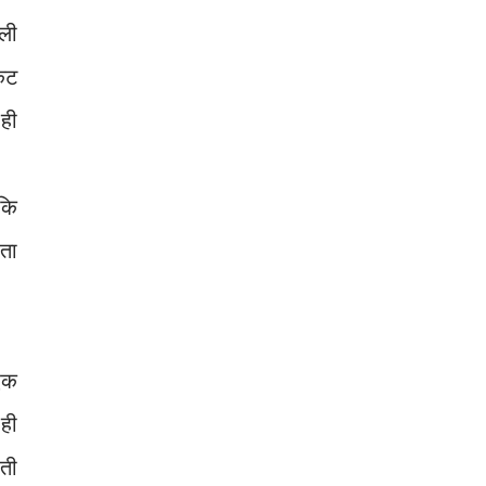
ोली
केट
 ही
 कि
ोता
 एक
 ही
ाती