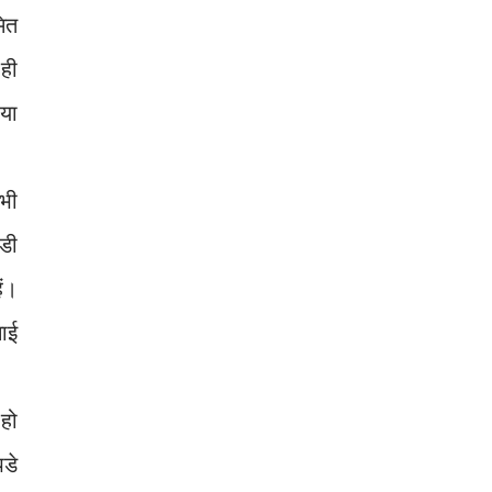
ित
 ही
 या
 भी
डी
ं।
नाई
 हो
पडे