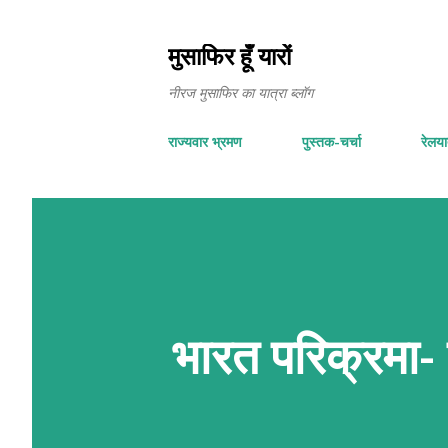
मुसाफिर हूँ यारों
नीरज मुसाफिर का यात्रा ब्लॉग
राज्यवार भ्रमण
पुस्तक-चर्चा
रेलयात
भारत परिक्रमा- द