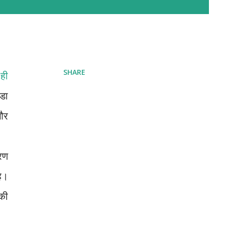
SHARE
ही
बडा
और
रण
ै।
्की