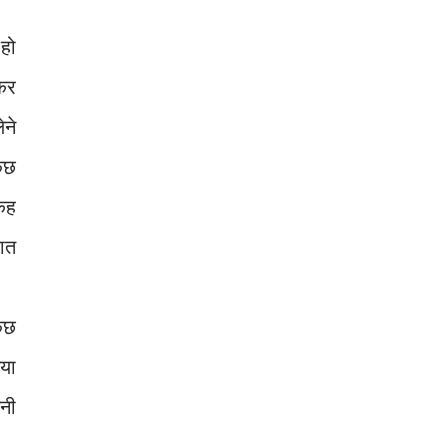
हो
कर
ने
कुछ
कह
बात
ुछ
गया
नी