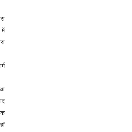
सरा
में
सरा
र्म
 था
बाद
फरक
हीं