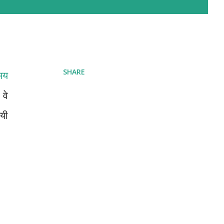
SHARE
समय
वे
गयी