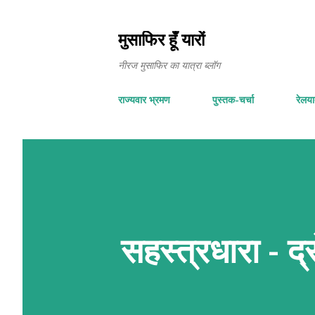
मुसाफिर हूँ यारों
नीरज मुसाफिर का यात्रा ब्लॉग
राज्यवार भ्रमण
पुस्तक-चर्चा
रेलयात
सहस्त्रधारा - द्