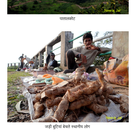
पातालकोट
जड़ी बूटियां बेचते स्थानीय लोग