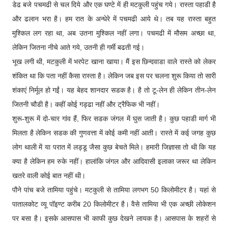
डेढ बजे पचमढी से चल दिये और एक घण्टे में ही मटकुली पहुंच गये। रास्ता पहाडी है
और ढलान भरा है। हम रात के अन्धेरे में पचमढी आये थे। तब यह रास्ता बहुत
मुश्किल लग रहा था, अब उतना मुश्किल नहीं लगा। पचमढी में मौसम अच्छा था,
लेकिन जितना नीचे आते गये, उतनी ही गर्मी बढती गई।
भूख लगी थी, मटकुली में भरपेट खाना खाया। मैं इस छिन्दवाडा वाले रास्ते को लेकर
शंकित था कि पता नहीं कैसा रास्ता है। लेकिन जब इस पर चलना शुरू किया तो सारी
शंकाएं निर्मूल हो गईं। यह बेहद शानदार सडक है। है तो टू-लेन ही लेकिन तीन-लेन
जितनी चौडी है। कहीं कोई गड्ढा नहीं और ट्रैफिक भी नहीं।
शुरू-शुरू में दो-चार गांव हैं, फिर सडक जंगल में घुस जाती है। कुछ पहाडी मार्ग भी
मिलता है लेकिन सडक की गुणवत्ता में कोई कमी नहीं आती। रास्ते में कई जगह कुछ
लोग थाली में या परात में लड्डू जैसा कुछ बेचते मिले। हमारी जिज्ञासा तो थी कि यह
क्या है लेकिन हम रुके नहीं। हालांकि जंगल और आदिवासी इलाका जरूर था लेकिन
खतरे वाली कोई बात नहीं थी।
पौने पांच बजे तामिया पहुंचे। मटकुली से तामिया लगभग 50 किलोमीटर है। यहां से
पातालकोट व्यू पॉइण्ट करीब 20 किलोमीटर है। वैसे तामिया भी एक अच्छी लोकेशन
पर बसा है। इसके आसपास भी काफी कुछ देखने लायक है। आसपास के शहरों से