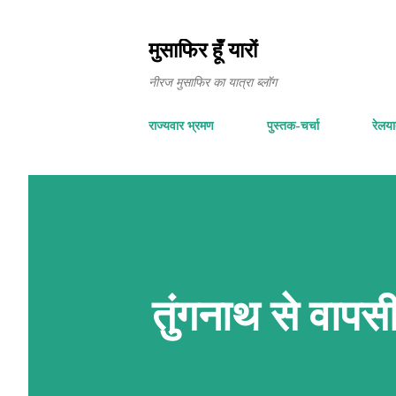
मुसाफिर हूँ यारों
नीरज मुसाफिर का यात्रा ब्लॉग
राज्यवार भ्रमण
पुस्तक-चर्चा
रेलयात
तुंगनाथ से वापस