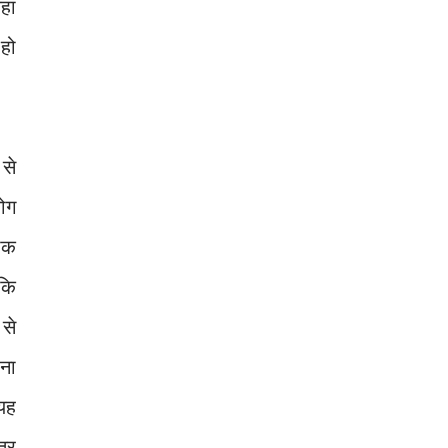
हां
हो
से
ोग
ोक
कि
 से
ना
 यह
तर