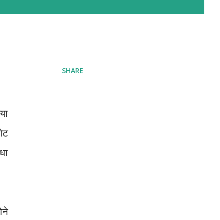
SHARE
गया
ेट
आधा
ने