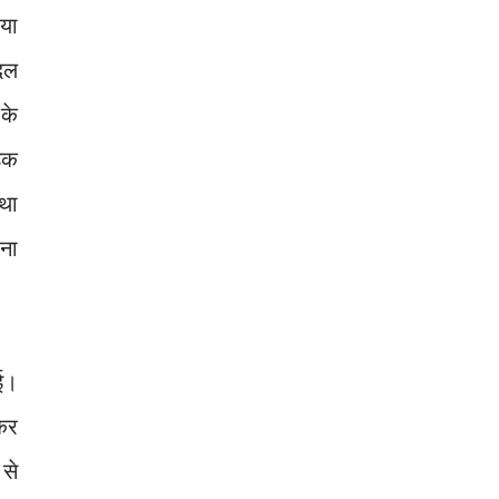
या
दल
के
सडक
 था
ना
ई।
कर
 से