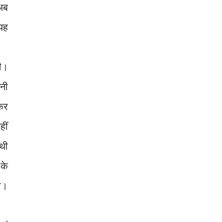
अब
 यह
ली।
नी
कर
ीं
 थी
 के
गा।