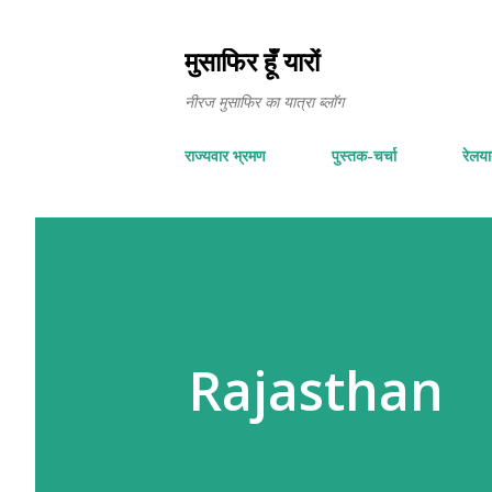
मुसाफिर हूँ यारों
नीरज मुसाफिर का यात्रा ब्लॉग
राज्यवार भ्रमण
पुस्तक-चर्चा
रेलयात
Rajasthan