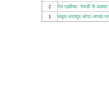
2
रेल एडवेंचर- रेवाडी से अलवर
1
मथुरा-भरतपुर-कोटा-नागदा-र