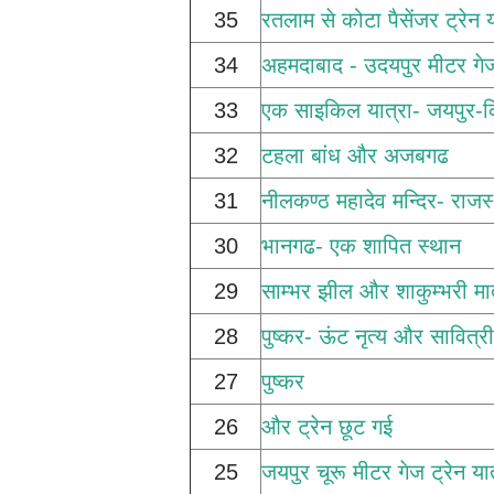
35
रतलाम से कोटा पैसेंजर ट्रेन या
34
अहमदाबाद - उदयपुर मीटर गेज
33
एक साइकिल यात्रा- जयपुर-क
32
टहला बांध और अजबगढ
31
नीलकण्ठ महादेव मन्दिर- राज
30
भानगढ- एक शापित स्थान
29
साम्भर झील और शाकुम्भरी मा
28
पुष्कर- ऊंट नृत्य और सावित्री
27
पुष्कर
26
और ट्रेन छूट गई
25
जयपुर चूरू मीटर गेज ट्रेन यात