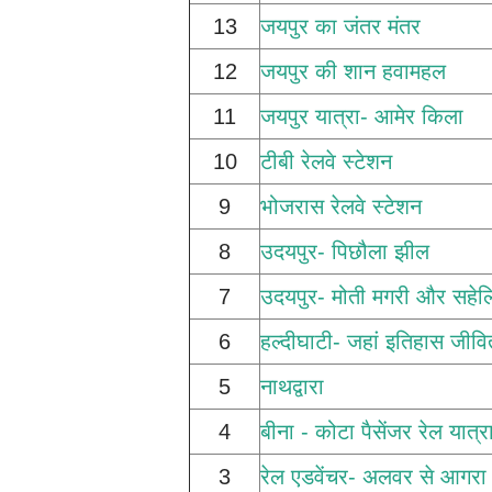
13
जयपुर का जंतर मंतर
12
जयपुर की शान हवामहल
11
जयपुर यात्रा- आमेर किला
10
टीबी रेलवे स्टेशन
9
भोजरास रेलवे स्टेशन
8
उदयपुर- पिछौला झील
7
उदयपुर- मोती मगरी और सहेलि
6
हल्दीघाटी- जहां इतिहास जीवि
5
नाथद्वारा
4
बीना - कोटा पैसेंजर रेल यात्र
3
रेल एडवेंचर- अलवर से आगरा