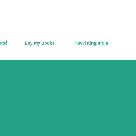
Skip to main content
्राएँ
Buy My Books
Travel King India