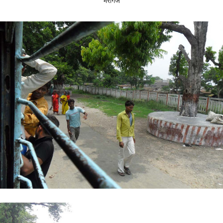
भैरोंगंज