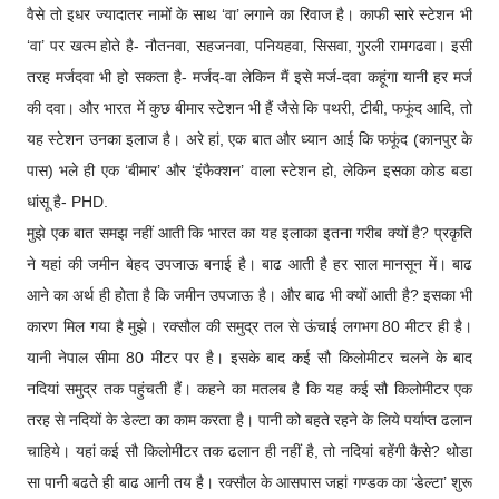
वैसे तो इधर ज्यादातर नामों के साथ ‘वा’ लगाने का रिवाज है। काफी सारे स्टेशन भी
‘वा’ पर खत्म होते है- नौतनवा, सहजनवा, पनियहवा, सिसवा, गुरली रामगढवा। इसी
तरह मर्जदवा भी हो सकता है- मर्जद-वा लेकिन मैं इसे मर्ज-दवा कहूंगा यानी हर मर्ज
की दवा। और भारत में कुछ बीमार स्टेशन भी हैं जैसे कि पथरी, टीबी, फफूंद आदि, तो
यह स्टेशन उनका इलाज है। अरे हां, एक बात और ध्यान आई कि फफूंद (कानपुर के
पास) भले ही एक ‘बीमार’ और ‘इंफैक्शन’ वाला स्टेशन हो, लेकिन इसका कोड बडा
धांसू है- PHD.
मुझे एक बात समझ नहीं आती कि भारत का यह इलाका इतना गरीब क्यों है? प्रकृति
ने यहां की जमीन बेहद उपजाऊ बनाई है। बाढ आती है हर साल मानसून में। बाढ
आने का अर्थ ही होता है कि जमीन उपजाऊ है। और बाढ भी क्यों आती है? इसका भी
कारण मिल गया है मुझे। रक्सौल की समुद्र तल से ऊंचाई लगभग 80 मीटर ही है।
यानी नेपाल सीमा 80 मीटर पर है। इसके बाद कई सौ किलोमीटर चलने के बाद
नदियां समुद्र तक पहुंचती हैं। कहने का मतलब है कि यह कई सौ किलोमीटर एक
तरह से नदियों के डेल्टा का काम करता है। पानी को बहते रहने के लिये पर्याप्त ढलान
चाहिये। यहां कई सौ किलोमीटर तक ढलान ही नहीं है, तो नदियां बहेंगी कैसे? थोडा
सा पानी बढते ही बाढ आनी तय है। रक्सौल के आसपास जहां गण्डक का ‘डेल्टा’ शुरू