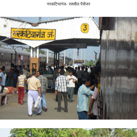
नरकटियागंज- रक्सौल पैसेंजर