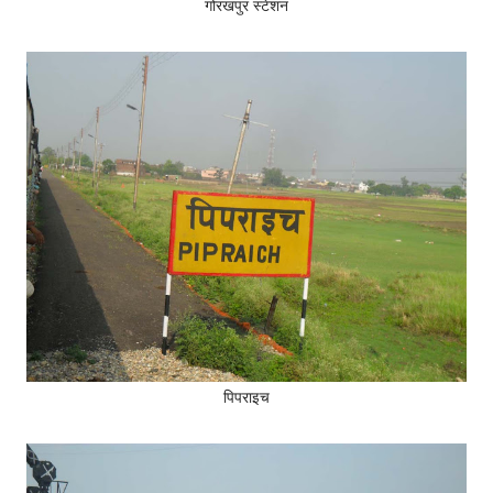
गोरखपुर स्टेशन
पिपराइच