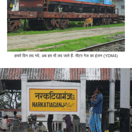
हमारे दिन लद गये, अब हम भी लद जाते हैं- मीटर गेज का इंजन (YDM4)