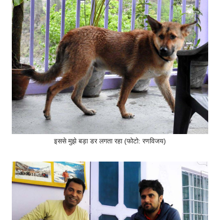
इससे मुझे बड़ा डर लगता रहा (फोटो: रणविजय)