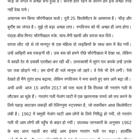
चीड़ के जंगल में अच्छा बना हुआ है। बारिश होते रहने के कारण हम इसे अच्छी तरह
नहीं देख पाये।
अचानक मन किया चौरंगीखाल चलो। दूरी 25 किलोमीटर के आसपास है। चीड़ और
बुराँश का जंगल है। मुझे तो बड़ा अच्छा लगा। रणविजय को भी अच्छा ही लगा होगा।
पंद्रह-बीस मिनट चौरंगीखाल रुके, चाय-मैगी खायी और वापस चल दिये।
वापस लौट रहे थे तो मानपुर से एक महिला दो लड़कियों के साथ कार में बैठ गयी।
उन्हें आख़िरी बस पकड़नी थी। उस बस को हमने पीछे चौरंगीखाल में देखा था, लेकिन
ये काफ़ी देर से उसकी प्रतीक्षा कर रही थीं। उत्तरकाशी में सुरंग पार करके उन्हें उनके
घर तक छोड़ने गये। हम दोनों ही भले मानुस जो ठहरे। वे पैसे भी देने लगीं। पैसे
देखते ही मैंने तुरंत हाथ बढ़ाया, लेकिन रणविजय ने मना करते हुए कार आगे बढ़ा ली।
अभी अभी: आज 15 अप्रैल 2017 को पता चला है कि तिलक जी गरतांग गली से
लौटकर आ चुके हैं। गरतांग गली नेलांग घाटी में एक ख़तरनाक रास्ते को तय करने के
लिये पहाड़ काटकर लकड़ी की रेलिंगनुमा स्ट्रक्चर है, जो तकरीबन आधा किलोमीटर
लंबी है। 1962 में समूची नेलांग घाटी आम लोगों के लिये निषिद्ध हो गयी, तो गरतांग
गली भी आम लोगों की पहुँच से बाहर हो गयी। उपलब्ध जानकारी के अनुसार 1962
के बाद आज पहली बार कोई आम इंसान गरतांग गली पर चढ़ा। हालाँकि