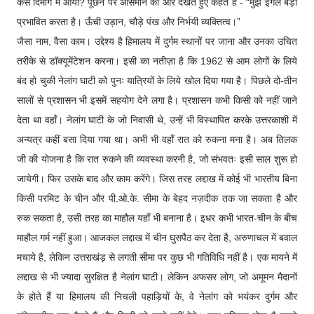
कैसे दिमाग में आया? पूछने पर आसमान की ओर देखते हुए कहते हैं - “मुझे ईगल बड़ा
प्रभावित करता है। ऊँची उड़ान, चौड़े पंख और निर्भयी व्यक्तित्व।”
जैसा नाम, वैसा काम। उद्देश्य है हिमालय में दुर्गम स्थानों पर जाना और उनका उचित
तरीके से डॉक्यूमेंटेशन करना। इसी का नतीज़ा है कि 1962 से आम लोगों के लिये
बंद हो चुकी नेलांग घाटी को पुनः यात्रियों के लिये खोल दिया गया है। पिछले दो-तीन
सालों से प्रशासन भी इसमें सहयोग देने लगा है। प्रशासन कभी किसी को नहीं जाने
देता था वहाँ। नेलांग घाटी के जो निवासी थे, उन्हें भी विस्थापित करके उत्तरकाशी में
अन्यत्र कहीं बसा दिया गया था। अभी भी वहाँ रात को रुकना मना है। अब तिलक
जी की योजना है कि रात रुकने की व्यवस्था करनी है, जो संभवतः इसी साल शुरू हो
जायेगी। फिर उसके बाद और काम करेंगे। जिस तरह लद्दाख में कोई भी भारतीय बिना
किसी परमिट के चीन और पी.ओ.के. सीमा के बेहद नज़दीक तक जा सकता है और
रुक सकता है, उसी तरह का माहौल यहाँ भी बनाना है। इधर कभी भारत-चीन के बीच
माहौल गर्म नहीं हुआ। आजकल लद्दाख में चीन घुसपैठ कर देता है, अरुणाचल में बवाल
मचाये है, लेकिन उत्तराखंड़ से लगती सीमा पर कुछ भी गतिविधि नहीं है। एक मायने में
लद्दाख से भी ज्यादा सुरक्षित है नेलांग घाटी। लेकिन अफसर लोग, जो अमूमन मैदानों
के होते हैं या हिमालय की निचली पहाड़ियों के, वे नेलांग को भयंकर दुर्गम और