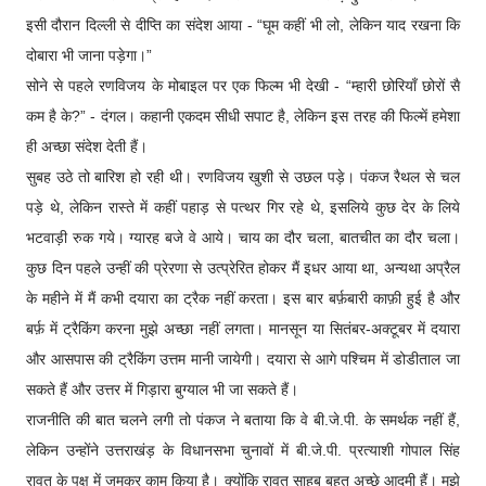
इसी दौरान दिल्ली से दीप्ति का संदेश आया - “घूम कहीं भी लो, लेकिन याद रखना कि
दोबारा भी जाना पड़ेगा।”
सोने से पहले रणविजय के मोबाइल पर एक फिल्म भी देखी - “म्हारी छोरियाँ छोरों सै
कम है के?” - दंगल। कहानी एकदम सीधी सपाट है, लेकिन इस तरह की फिल्में हमेशा
ही अच्छा संदेश देती हैं।
सुबह उठे तो बारिश हो रही थी। रणविजय खुशी से उछल पड़े। पंकज रैथल से चल
पड़े थे, लेकिन रास्ते में कहीं पहाड़ से पत्थर गिर रहे थे, इसलिये कुछ देर के लिये
भटवाड़ी रुक गये। ग्यारह बजे वे आये। चाय का दौर चला, बातचीत का दौर चला।
कुछ दिन पहले उन्हीं की प्रेरणा से उत्प्रेरित होकर मैं इधर आया था, अन्यथा अप्रैल
के महीने में मैं कभी दयारा का ट्रैक नहीं करता। इस बार बर्फ़बारी काफ़ी हुई है और
बर्फ़ में ट्रैकिंग करना मुझे अच्छा नहीं लगता। मानसून या सितंबर-अक्टूबर में दयारा
और आसपास की ट्रैकिंग उत्तम मानी जायेगी। दयारा से आगे पश्चिम में डोडीताल जा
सकते हैं और उत्तर में गिड़ारा बुग्याल भी जा सकते हैं।
राजनीति की बात चलने लगी तो पंकज ने बताया कि वे बी.जे.पी. के समर्थक नहीं हैं,
लेकिन उन्होंने उत्तराखंड़ के विधानसभा चुनावों में बी.जे.पी. प्रत्याशी गोपाल सिंह
रावत के पक्ष में जमकर काम किया है। क्योंकि रावत साहब बहुत अच्छे आदमी हैं। मुझे