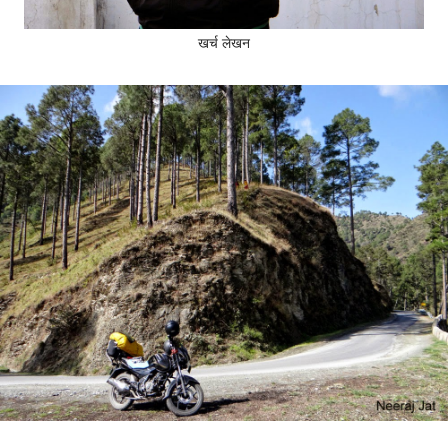
खर्च लेखन