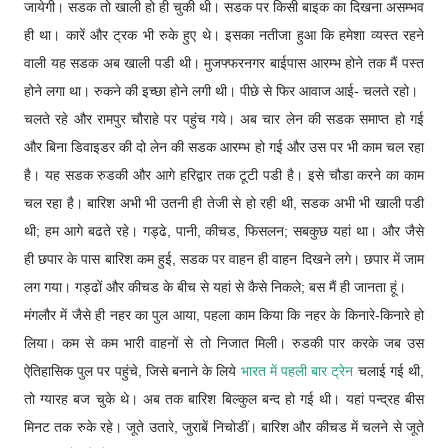
जायेगी। सडक तो खाली हो ही चुकी थी। सडक पर किसी बाइक का दिखना असम्भव
ही था। कारें और ट्रक भी रुके हुए थे। इसका नतीजा हुआ कि हमेशा व्यस्त रहने
वाली यह सडक अब खाली पडी थी। मुजफ्फरनगर बाईपास आरम्भ होने तक मैं पस्त
होने लगा था। रुकने की इच्छा होने लगी थी। पीछे से फिर आवाज आई- चलते रहो।
चलते रहे और रामपुर चौराहे पर पहुंच गये। अब चार लेन की सडक समाप्त हो गई
और बिना डिवाइडर की दो लेन की सडक आरम्भ हो गई और उस पर भी काम चल रहा
है। यह सडक रुडकी और आगे हरिद्वार तक टूटी पडी है। इसे चौडा करने का काम
चल रहा है। बारिश अभी भी उतनी ही तेजी से हो रही थी, सडक अभी भी खाली पडी
थी; हम आगे बढते रहे। गड्ढे, पानी, कीचड, फिसलन; सबकुछ यहां था। और जैसे
ही छपार के पास बारिश कम हुई, सडक पर वाहन ही वाहन दिखने लगे। छपार में जाम
लग गया। गड्ढों और कीचड के बीच से यहां से कैसे निकले; बस मैं ही जानता हूं।
मंगलौर में जैसे ही नहर का पुल आया, पहला काम किया कि नहर के किनारे-किनारे हो
लिया। कम से कम भारी वाहनों से तो निजात मिली। रुडकी पार करके जब उस
ऐतिहासिक पुल पर पहुंचे, जिसे बनाने के लिये
भारत में पहली बार ट्रेन
चलाई गई थी,
तो ग्यारह बज चुके थे। अब तक बारिश बिल्कुल बन्द हो गई थी। यहां पन्द्रह बीस
मिनट तक रुके रहे। जूते उतारे, जुराबें निचोडीं। बारिश और कीचड में चलने से जूते