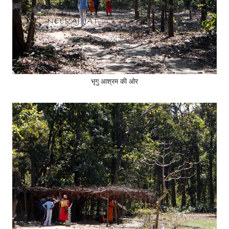
भृगु आश्रम की ओर