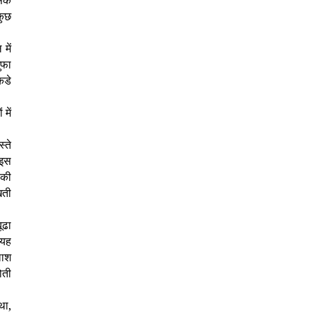
सके
कुछ
में
ुफा
कडे
में
्ते
 इस
 की
खती
ूढा
 यह
लाश
ोती
था,