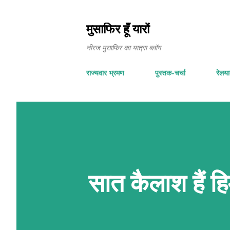
मुसाफिर हूँ यारों
नीरज मुसाफिर का यात्रा ब्लॉग
राज्यवार भ्रमण
पुस्तक-चर्चा
रेलयात
सात कैलाश हैं हि