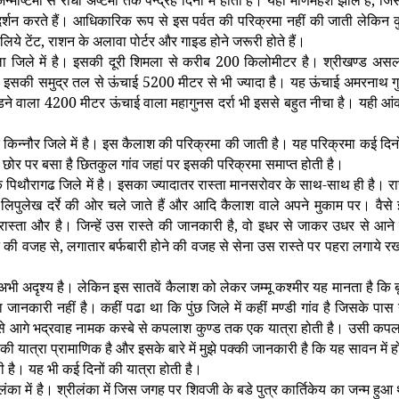
 जन्माष्टमी से राधा अष्टमी तक पन्द्रह दिनों में होती है। यहां मणिमहेश झील है, जि
े दर्शन करते हैं। आधिकारिक रूप से इस पर्वत की परिक्रमा नहीं की जाती लेकिन 
िये टेंट, राशन के अलावा पोर्टर और गाइड होने जरूरी होते हैं।
ला जिले में है। इसकी दूरी शिमला से करीब 200 किलोमीटर है। श्रीखण्ड असल 
ै। इसकी समुद्र तल से ऊंचाई 5200 मीटर से भी ज्यादा है। यह ऊंचाई अमरनाथ ग
पडने वाला 4200 मीटर ऊंचाई वाला महागुनस दर्रा भी इससे बहुत नीचा है। यही आं
 किन्नौर जिले में है। इस कैलाश की परिक्रमा की जाती है। यह परिक्रमा कई दिनों 
तिम छोर पर बसा है छितकुल गांव जहां पर इसकी परिक्रमा समाप्त होती है।
 पिथौरागढ जिले में है। इसका ज्यादातर रास्ता मानसरोवर के साथ-साथ ही है। रास
ी लिपुलेख दर्रे की ओर चले जाते हैं और आदि कैलाश वाले अपने मुकाम पर। वैसे
 रास्ता और है। जिन्हें उस रास्ते की जानकारी है, वो इधर से जाकर उधर से आने
ी वजह से, लगातार बर्फबारी होने की वजह से सेना उस रास्ते पर पहरा लगाये र
 अभी अदृश्य है। लेकिन इस सातवें कैलाश को लेकर जम्मू कश्मीर यह मानता है कि ब
यादा जानकारी नहीं है। कहीं पढा था कि पुंछ जिले में कहीं मण्डी गांव है जिसके पास
ा से आगे भद्रवाह नामक कस्बे से कपलाश कुण्ड तक एक यात्रा होती है। उसी कप
ी यात्रा प्रामाणिक है और इसके बारे में मुझे पक्की जानकारी है कि यह सावन में ह
 है। यह भी कई दिनों की यात्रा होती है।
में है। श्रीलंका में जिस जगह पर शिवजी के बडे पुत्र कार्तिकेय का जन्म हुआ 