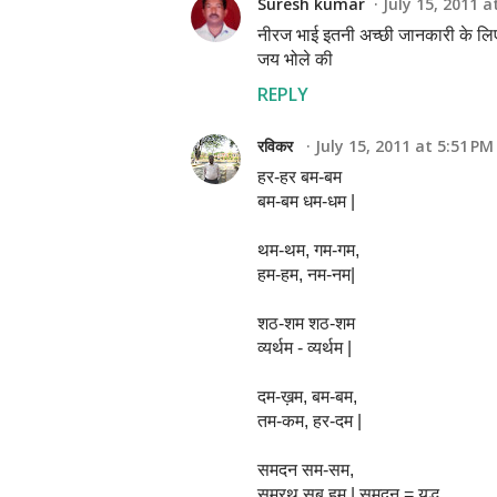
Suresh kumar
July 15, 2011 a
नीरज भाई इतनी अच्छी जानकारी के लिए ब
जय भोले की
REPLY
रविकर
July 15, 2011 at 5:51 PM
हर-हर बम-बम
बम-बम धम-धम |
थम-थम, गम-गम,
हम-हम, नम-नम|
शठ-शम शठ-शम
व्यर्थम - व्यर्थम |
दम-ख़म, बम-बम,
तम-कम, हर-दम |
समदन सम-सम,
समरथ सब हम | समदन = युद्ध