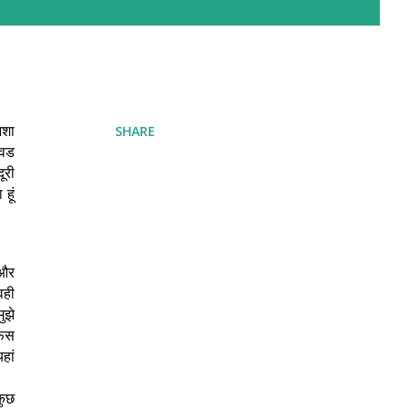
नशा
SHARE
ंवड
ूरी
हूं
 और
वही
ुझे
फंस
हां
कुछ