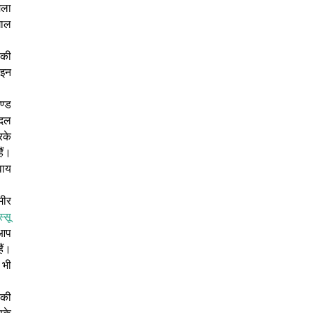
मला
गाल
 की
 इन
ण्ड
ैदल
रके
ैं।
वाय
मीर
स्सू
 आप
ैं।
 भी
सकी