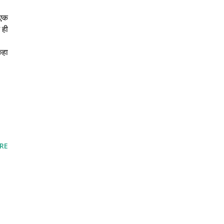
 एक
 ही
कहा
RE