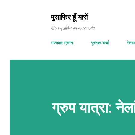
मुसाफिर हूँ यारों
नीरज मुसाफिर का यात्रा ब्लॉग
राज्यवार भ्रमण
पुस्तक-चर्चा
रेलयात
ग्रुप यात्रा: ने