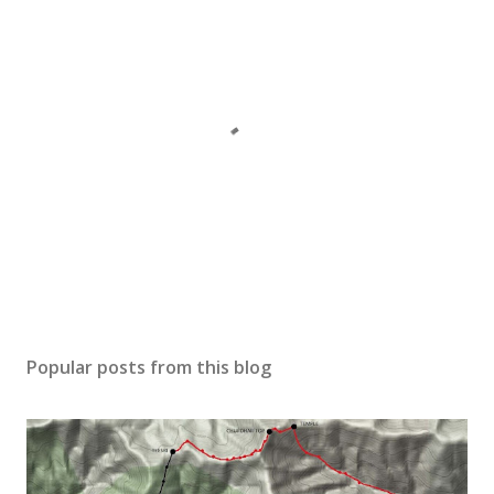
P
o
s
Popular posts from this blog
t
a
C
o
m