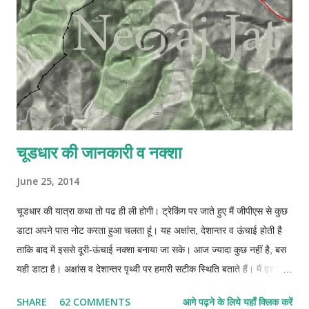
m
e
n
t
चूडधार की जानकारी व नक्शा
June 25, 2014
चूडधार की यात्रा कथा तो पढ ही ली होगी। ट्रेकिंग पर जाते हुए मैं जीपीएस से कुछ
डाटा अपने पास नोट करता हुआ चलता हूं। यह अक्षांस, देशान्तर व ऊंचाई होती है
ताकि बाद में इससे दूरी-ऊंचाई नक्शा बनाया जा सके। आज ज्यादा कुछ नहीं है, बस
यही डाटा है। अक्षांस व देशान्तर पृथ्वी पर हमारी सटीक स्थिति बताते हैं। मैं हर दस-
दस पन्द्रह-पन्द्रह मिनट बाद अपनी स्थिति नोट कर लेता था। अपने पास जीपीएस
SHARE
62 COMMENTS
आगे पढ़ने के लिये यहाँ क्लिक करें
युक्त साधारण सा मोबाइल है जिसमें मैं अपना यात्रा-पथ रिकार्ड नहीं कर सकता। हर