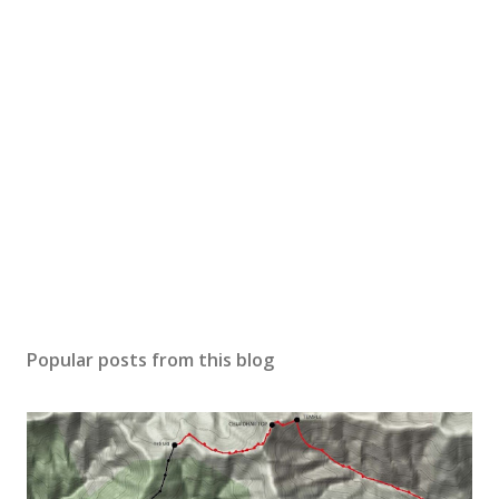
P
o
s
Popular posts from this blog
t
a
C
o
m