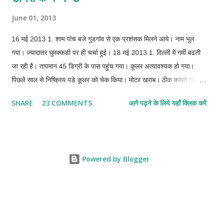
सबसे ज्यादा दबाव पडता है और जो सबसे ज्यादा नाजुक भी होता है। इसका कोई
June 01, 2013
विकल्प भी नहीं है और आपको इसे हर हाल में पूरी तरह फिट रखना पडेगा।
16 मई 2013 1. शाम पांच बजे गुडगांव से एक प्रशंसक मिलने आये। नाम भूल
गया। ज्यादातर घुमक्कडी पर ही चर्चा हुई। 18 मई 2013 1. दिल्ली में गर्मी बढती
जा रही है। तापमान 45 डिग्री के पास पहुंच गया। कूलर अत्यावश्यक हो गया।
पिछले साल से निष्क्रिय पडे कूलर को चेक किया। मोटर खराब। ठीक कराने गया तो
800 रुपये मांगे। 1600 का नया ले आया। साफ सफाई करके कूलर चालू किया।
SHARE
23 COMMENTS
आगे पढ़ने के लिये यहाँ क्लिक करें
सीजन की पहली ठण्डी फुहारयुक्त हवा मिल गई। 2. लैपटॉप नखरे करने लगा। ऑन
नहीं हुआ। कहने लगा पहले बूटेबल डिवाइस दो, तब चलूंगा। यार, बूटेबल डिवाइस
तो तेरे ही अन्दर है। चल जा, नहीं तो बूटेबल की जगह बूट मिलेंगे। जाट किसी के
नखरे नहीं झेला करता। खैर, नहीं चला।
Powered by Blogger