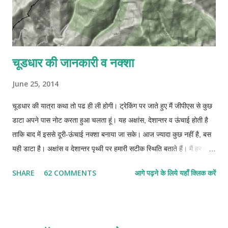
चूडधार की जानकारी व नक्शा
June 25, 2014
चूडधार की यात्रा कथा तो पढ ही ली होगी। ट्रेकिंग पर जाते हुए मैं जीपीएस से कुछ
डाटा अपने पास नोट करता हुआ चलता हूं। यह अक्षांस, देशान्तर व ऊंचाई होती है
ताकि बाद में इससे दूरी-ऊंचाई नक्शा बनाया जा सके। आज ज्यादा कुछ नहीं है, बस
यही डाटा है। अक्षांस व देशान्तर पृथ्वी पर हमारी सटीक स्थिति बताते हैं। मैं हर दस-
दस पन्द्रह-पन्द्रह मिनट बाद अपनी स्थिति नोट कर लेता था। अपने पास जीपीएस
SHARE
62 COMMENTS
आगे पढ़ने के लिये यहाँ क्लिक करें
युक्त साधारण सा मोबाइल है जिसमें मैं अपना यात्रा-पथ रिकार्ड नहीं कर सकता। हर
बार रुककर एक कागज पर यह सब नोट करना होता था। इससे पता नहीं चलता कि
दो बिन्दुओं के बीच में कितनी दूरी तय की। बाद में गूगल मैप पर देखा तो उसने भी
बताने से मना कर दिया। कहने लगा कि जहां सडक बनी है, केवल वहीं की दूरी