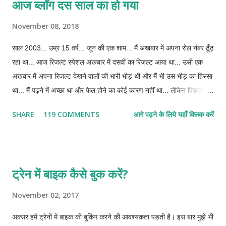
आज ब्लॉग दस साल का हो गया
बताऊंगा। अब गूगल मैप को कैसे समझाऊं कि सडक तो चूडधार के आसपास भी नहीं
फटकती। हां, गूगल अर्थ बता सकता है लेकिन अपने नन्हे से लैपटॉप में यह कभी
November 08, 2018
इंस्टाल नहीं हो पाया।
साल 2003... उम्र 15 वर्ष... जून की एक शाम... मैं अखबार में अपना रोल नंबर ढूँढ़
रहा था... आज रिजल्ट स्पेशल अखबार में दसवीं का रिजल्ट आया था... उसी एक
अखबार में अपना रिजल्ट देखने वालों की भारी भीड़ थी और मैं भी उस भीड़ का हिस्सा
था... मैं पढ़ने में अच्छा था और फेल होने का कोई कारण नहीं था... लेकिन पिछले दो-
तीन दिनों से लगने लगा था कि अगर फेल हो ही गया तो?... तो दोबारा परीक्षा में बैठने
SHARE
119 COMMENTS
आगे पढ़ने के लिये यहाँ क्लिक करें
का मौका नहीं मिलेगा... घर की आर्थिक हालत ऐसी नहीं थी कि मुझे दसवीं करने का
एक और मौका दिया जाता... निश्चित रूप से कहीं मजदूरी में लगा दिया जाता और फिर
वही हमेशा के लिए मेरी नियति बन जाने वाली थी... जैसे ही अखबार मेरे हाथ में आया,
तो पिताजी पीछे खड़े थे... मेरा रोल नंबर मुझसे अच्छी तरह उन्हें पता था और उनकी
ट्रेन में बाइक कैसे बुक करें?
नजरें बारीक-बारीक अक्षरों में लिखे पूरे जिले के लाखों रोल नंबरों में से उस एक रोल
नंबर को मुझसे पहले देख लेने में सक्षम थीं... और उस समय मैं भगवान से मना रहा
November 02, 2017
था... हे भगवान! भले ही थर्ड डिवीजन दे देना, लेकिन पास कर देना... फेल होने की
अक्सर हमें ट्रेनों में बाइक की बुकिंग करने की आवश्यकता पड़ती है। इस बार मुझे भी
दशा में मुझे किस दिशा में भागना था और घर से कितने समय के लिए गायब रहना था,