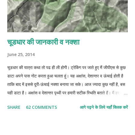
चूडधार की जानकारी व नक्शा
June 25, 2014
चूडधार की यात्रा कथा तो पढ ही ली होगी। ट्रेकिंग पर जाते हुए मैं जीपीएस से कुछ
डाटा अपने पास नोट करता हुआ चलता हूं। यह अक्षांस, देशान्तर व ऊंचाई होती है
ताकि बाद में इससे दूरी-ऊंचाई नक्शा बनाया जा सके। आज ज्यादा कुछ नहीं है, बस
यही डाटा है। अक्षांस व देशान्तर पृथ्वी पर हमारी सटीक स्थिति बताते हैं। मैं हर दस-
दस पन्द्रह-पन्द्रह मिनट बाद अपनी स्थिति नोट कर लेता था। अपने पास जीपीएस
SHARE
62 COMMENTS
आगे पढ़ने के लिये यहाँ क्लिक करें
युक्त साधारण सा मोबाइल है जिसमें मैं अपना यात्रा-पथ रिकार्ड नहीं कर सकता। हर
बार रुककर एक कागज पर यह सब नोट करना होता था। इससे पता नहीं चलता कि
दो बिन्दुओं के बीच में कितनी दूरी तय की। बाद में गूगल मैप पर देखा तो उसने भी
बताने से मना कर दिया। कहने लगा कि जहां सडक बनी है, केवल वहीं की दूरी