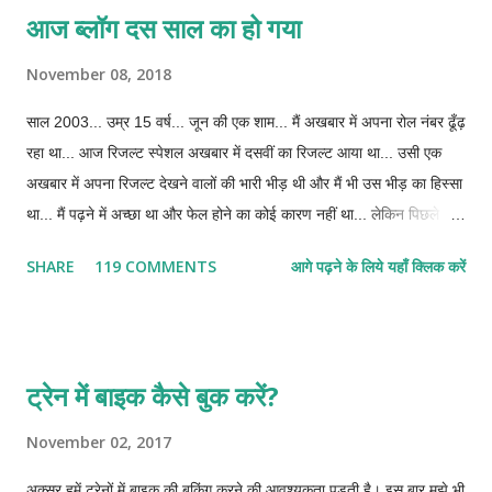
आज ब्लॉग दस साल का हो गया
बताऊंगा। अब गूगल मैप को कैसे समझाऊं कि सडक तो चूडधार के आसपास भी नहीं
फटकती। हां, गूगल अर्थ बता सकता है लेकिन अपने नन्हे से लैपटॉप में यह कभी
November 08, 2018
इंस्टाल नहीं हो पाया।
साल 2003... उम्र 15 वर्ष... जून की एक शाम... मैं अखबार में अपना रोल नंबर ढूँढ़
रहा था... आज रिजल्ट स्पेशल अखबार में दसवीं का रिजल्ट आया था... उसी एक
अखबार में अपना रिजल्ट देखने वालों की भारी भीड़ थी और मैं भी उस भीड़ का हिस्सा
था... मैं पढ़ने में अच्छा था और फेल होने का कोई कारण नहीं था... लेकिन पिछले दो-
तीन दिनों से लगने लगा था कि अगर फेल हो ही गया तो?... तो दोबारा परीक्षा में बैठने
SHARE
119 COMMENTS
आगे पढ़ने के लिये यहाँ क्लिक करें
का मौका नहीं मिलेगा... घर की आर्थिक हालत ऐसी नहीं थी कि मुझे दसवीं करने का
एक और मौका दिया जाता... निश्चित रूप से कहीं मजदूरी में लगा दिया जाता और फिर
वही हमेशा के लिए मेरी नियति बन जाने वाली थी... जैसे ही अखबार मेरे हाथ में आया,
तो पिताजी पीछे खड़े थे... मेरा रोल नंबर मुझसे अच्छी तरह उन्हें पता था और उनकी
ट्रेन में बाइक कैसे बुक करें?
नजरें बारीक-बारीक अक्षरों में लिखे पूरे जिले के लाखों रोल नंबरों में से उस एक रोल
नंबर को मुझसे पहले देख लेने में सक्षम थीं... और उस समय मैं भगवान से मना रहा
November 02, 2017
था... हे भगवान! भले ही थर्ड डिवीजन दे देना, लेकिन पास कर देना... फेल होने की
अक्सर हमें ट्रेनों में बाइक की बुकिंग करने की आवश्यकता पड़ती है। इस बार मुझे भी
दशा में मुझे किस दिशा में भागना था और घर से कितने समय के लिए गायब रहना था,