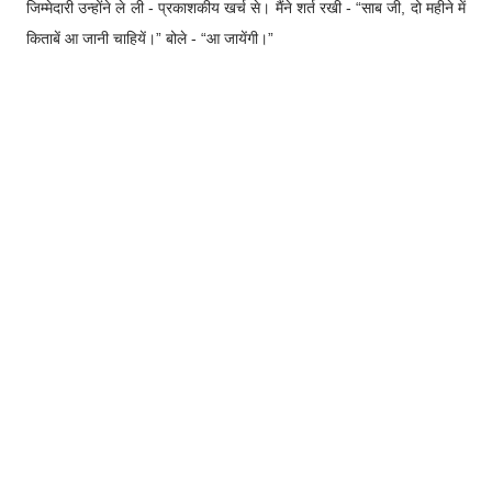
जिम्मेदारी उन्होंने ले ली - प्रकाशकीय खर्च से। मैंने शर्त रखी - “साब जी, दो महीने में
किताबें आ जानी चाहियें।” बोले - “आ जायेंगी।”