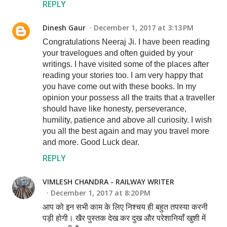
REPLY
Dinesh Gaur
December 1, 2017 at 3:13 PM
Congratulations Neeraj Ji. I have been reading
your travelogues and often guided by your
writings. I have visited some of the places after
reading your stories too. I am very happy that
you have come out with these books. In my
opinion your possess all the traits that a traveller
should have like honesty, perseverance,
humility, patience and above all curiosity. I wish
you all the best again and may you travel more
and more. Good Luck dear.
REPLY
VIMLESH CHANDRA - RAILWAY WRITER
December 1, 2017 at 8:20 PM
आप को इन सभी काम के लिए निश्चय ही बहुत तपस्या करनी
पड़ी होगी। खैर पुस्तक देख कर दुख और परेशानियाँ खुशी में