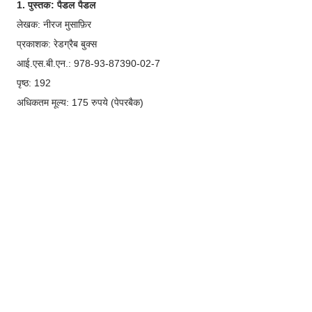
1. पुस्तक: पैडल पैडल
लेखक: नीरज मुसाफ़िर
प्रकाशक: रेडग्रैब बुक्स
आई.एस.बी.एन.: 978-93-87390-02-7
पृष्ठ: 192
अधिकतम मूल्य: 175 रुपये (पेपरबैक)