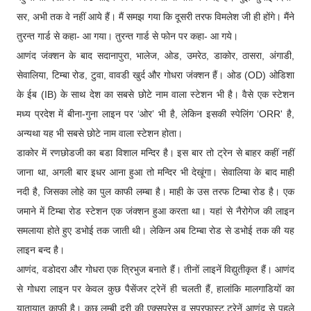
सर, अभी तक वे नहीं आये हैं। मैं समझ गया कि दूसरी तरफ विमलेश जी ही होंगे। मैंने
तुरन्त गार्ड से कहा- आ गया। तुरन्त गार्ड से फोन पर कहा- आ गये।
आणंद जंक्शन के बाद सदानापुरा, भालेज, ओड, उमरेठ, डाकोर, ठासरा, अंगाडी,
सेवालिया, टिम्बा रोड, टुवा, वावडी खुर्द और गोधरा जंक्शन हैं। ओड (OD) ओडिशा
के ईब (IB) के साथ देश का सबसे छोटे नाम वाला स्टेशन भी है। वैसे एक स्टेशन
मध्य प्रदेश में बीना-गुना लाइन पर ‘ओर’ भी है, लेकिन इसकी स्पेलिंग ‘ORR' है,
अन्यथा यह भी सबसे छोटे नाम वाला स्टेशन होता।
डाकोर में रणछोडजी का बडा विशाल मन्दिर है। इस बार तो ट्रेन से बाहर कहीं नहीं
जाना था, अगली बार इधर आना हुआ तो मन्दिर भी देखूंगा। सेवालिया के बाद माही
नदी है, जिसका लोहे का पुल काफी लम्बा है। माही के उस तरफ टिम्बा रोड है। एक
जमाने में टिम्बा रोड स्टेशन एक जंक्शन हुआ करता था। यहां से नैरोगेज की लाइन
समलाया होते हुए डभोई तक जाती थी। लेकिन अब टिम्बा रोड से डभोई तक की यह
लाइन बन्द है।
आणंद, वडोदरा और गोधरा एक त्रिभुज बनाते हैं। तीनों लाइनें विद्युतीकृत हैं। आणंद
से गोधरा लाइन पर केवल कुछ पैसेंजर ट्रेनें ही चलती हैं, हालांकि मालगाडियों का
यातायात काफी है। कुछ लम्बी दूरी की एक्सप्रेस व सुपरफास्ट ट्रेनें आणंद से पहले