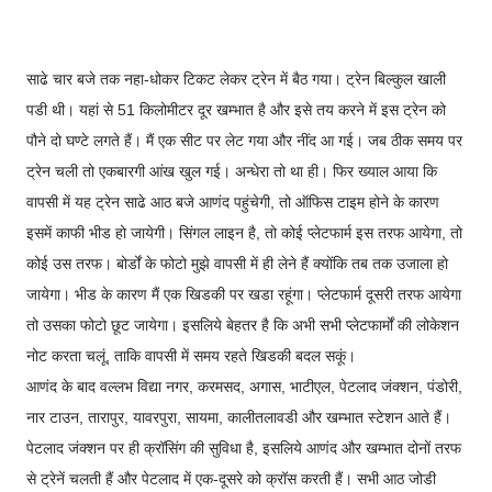
साढे चार बजे तक नहा-धोकर टिकट लेकर ट्रेन में बैठ गया। ट्रेन बिल्कुल खाली
पडी थी। यहां से 51 किलोमीटर दूर खम्भात है और इसे तय करने में इस ट्रेन को
पौने दो घण्टे लगते हैं। मैं एक सीट पर लेट गया और नींद आ गई। जब ठीक समय पर
ट्रेन चली तो एकबारगी आंख खुल गई। अन्धेरा तो था ही। फिर ख्याल आया कि
वापसी में यह ट्रेन साढे आठ बजे आणंद पहुंचेगी, तो ऑफिस टाइम होने के कारण
इसमें काफी भीड हो जायेगी। सिंगल लाइन है, तो कोई प्लेटफार्म इस तरफ आयेगा, तो
कोई उस तरफ। बोर्डों के फोटो मुझे वापसी में ही लेने हैं क्योंकि तब तक उजाला हो
जायेगा। भीड के कारण मैं एक खिडकी पर खडा रहूंगा। प्लेटफार्म दूसरी तरफ आयेगा
तो उसका फोटो छूट जायेगा। इसलिये बेहतर है कि अभी सभी प्लेटफार्मों की लोकेशन
नोट करता चलूं, ताकि वापसी में समय रहते खिडकी बदल सकूं।
आणंद के बाद वल्लभ विद्या नगर, करमसद, अगास, भाटीएल, पेटलाद जंक्शन, पंडोरी,
नार टाउन, तारापुर, यावरपुरा, सायमा, कालीतलावडी और खम्भात स्टेशन आते हैं।
पेटलाद जंक्शन पर ही क्रॉसिंग की सुविधा है, इसलिये आणंद और खम्भात दोनों तरफ
से ट्रेनें चलती हैं और पेटलाद में एक-दूसरे को क्रॉस करती हैं। सभी आठ जोडी