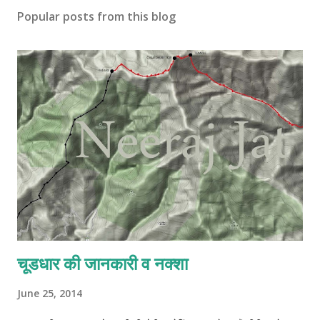
s
Popular posts from this blog
t
a
C
o
m
m
e
n
t
चूडधार की जानकारी व नक्शा
June 25, 2014