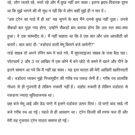
रहे, लोग जलते रहे, मरते रहे और मैं कुछ नहीं कर सका। इतना हृदय-विदारक दृश्य
था कि मुझे भागने की भी सुध न रही कि ये लोग कहीं मुझे ही न मार दें।
“उस ट्रेन का गार्ड मैं ही था” यह सुनने के बाद मैंने उनसे कुछ नहीं पूछा। उनसे
सैंकडों बार पूछा गया होगा, उन्होंने सैंकडों बार बताया होगा कि उस रात क्या-क्या
हुआ। वे एक चश्मदीद थे। मैं नहीं चाहता था कि वे एक बार और उस आपबीती को
बतायें। बात काट दी- “वडोदरा वाली मेमू कितने बजे आयेगी?”
गार्ड साहब तो अपने रनिंग रूम में चले गये, मैं सुपरवाइजर साहब के पास बैठा रहा।
प्लेटफार्म 2 और 3 पर आखिर में एक कोने में बने छोटे से कमरे में खाने और पीने के
इतने सामान आ गये कि मैं नहीं खा सका। यह इस यात्रा की मेरी आखिरी खातिरदारी
थी। वडोदरा जाकर मुझे निजामुद्दीन की गरीब रथ पकड लेनी है। गरीब रथ हालांकि
गोधरा से ही गुजरती है लेकिन रुकती नहीं है। दाहोद रुकती है लेकिन वडोदरा से
पकडना ज्यादा सुविधाजनक था।
छह बजे मेमू आई और डेढ घण्टे में इसने वडोदरा उतार दिया। दो घण्टे बाद साढे नौ
बजे गरीब रथ आ गई। पहले से ही आरक्षण था। ट्रेन दिल्ली की तरफ चल दी और
मेरी यह गुजरात ट्रेन यात्रा समाप्त हो गई।