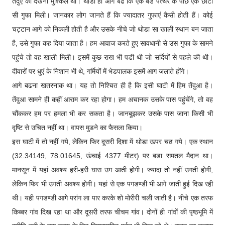
तेंदुए को देखना मुश्किल था। थोडा ही आगे बढे कि एक बडे पत्थर के पीछे एक छोटी
सी गुफा मिली। जानकार लोग जानते हैं कि ज्यादातर गुफाएं कैसी होती हैं। कोई
चट्टान आगे को निकली होती है और उसके नीचे जो थोडा सा खाली स्थान बन जाता
है, उसे गुफा कह दिया जाता है। हम आवाज करते हुए सावधानी से उस गुफा के सामने
पहुंचे तो वह खाली मिली। इसमें कुछ राख भी पडी थी जो सर्दियों से पहले की थी।
दीवारों पर धुएं के निशान भी थे, गर्मियों में भेडपालक इसमें आग जलाते होंगे।
आगे बढना खतरनाक था। यह तो निश्चित ही है कि इसी घाटी में हिम तेंदुआ है।
तेंदुआ सामने ही कहीं आराम कर रहा होगा। हम अचानक उसके पास पहुंचेंगे, तो वह
चौंककर हम पर हमला भी कर सकता है। जानबूझकर उसके पास जाना किसी भी
दृष्टि से उचित नहीं था। वापस मुडने का फैसला किया।
इस घाटी में तो नहीं गये, लेकिन फिर दूसरी दिशा में थोडा ऊपर चढ गये। एक स्थान
(32.34149, 78.01645, ऊंचाई 4377 मीटर) पर बडा समतल मैदान था।
मानसून में यहां अवश्य हरी-हरी घास उग आती होगी। ज्यादा तो नहीं उगती होगी,
लेकिन फिर भी उगती अवश्य होगी। यहां से एक पगडण्डी भी आगे जाती हुई दिख रही
थी। यही पगडण्डी आगे परांग ला पार करके शो मोरीरी चली जाती है। नीचे एक तरफ
किब्बर गांव दिख रहा था और दूसरी तरफ चीचम गांव। दोनों ही गांवों की पृष्ठभूमि में