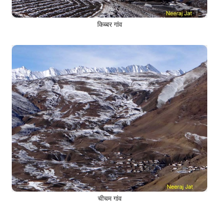
किब्बर गांव
चीचम गांव