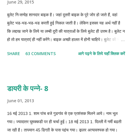
June 29, 2015
इंस्टाल नहीं हो पाया।
बुलेट निःसन्देह शानदार बाइक है। जहां दूसरी बाइक के पूरे जोर हो जाते हैं, वहां
बुलेट भड-भड-भड-भड करती हुई निकल जाती है। लेकिन इसका यह अर्थ नहीं है
कि लद्दाख जाने के लिये या लम्बी दूरी की यात्राओं के लिये बुलेट ही उत्तम है। बुलेट न
हो तो हम यात्राएं ही नहीं करेंगे। बाइक अच्छी हालत में होनी चाहिये। बुलेट की भी
अच्छी हालत नहीं होगी तो वह आपको ऐसी जगह ले जाकर धोखा देगी, जहां आपके
SHARE
63 COMMENTS
आगे पढ़ने के लिये यहाँ क्लिक करें
पास सिर पकडकर बैठने के अलावा कोई और चारा नहीं रहेगा। अच्छी हालत वाली
कोई भी बाइक आपको रोहतांग भी पार करायेगी, जोजी-ला भी पार करायेगी और
खारदुंग-ला, चांग-ला भी। वास्तव में यह मशीन ही है जिसके भरोसे आप लद्दाख जाते
हो। तो कम से कम अपनी मशीन की, इसके पुर्जों की थोडी सी जानकारी तो होनी ही
डायरी के पन्ने- 8
चाहिये। सबसे पहले बात करते हैं टायर की। टायर बाइक का वो हिस्सा है जिस पर
सबसे ज्यादा दबाव पडता है और जो सबसे ज्यादा नाजुक भी होता है। इसका कोई
June 01, 2013
विकल्प भी नहीं है और आपको इसे हर हाल में पूरी तरह फिट रखना पडेगा।
16 मई 2013 1. शाम पांच बजे गुडगांव से एक प्रशंसक मिलने आये। नाम भूल
गया। ज्यादातर घुमक्कडी पर ही चर्चा हुई। 18 मई 2013 1. दिल्ली में गर्मी बढती
जा रही है। तापमान 45 डिग्री के पास पहुंच गया। कूलर अत्यावश्यक हो गया।