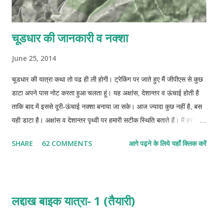
चूडधार की जानकारी व नक्शा
June 25, 2014
चूडधार की यात्रा कथा तो पढ ही ली होगी। ट्रेकिंग पर जाते हुए मैं जीपीएस से कुछ
डाटा अपने पास नोट करता हुआ चलता हूं। यह अक्षांस, देशान्तर व ऊंचाई होती है
ताकि बाद में इससे दूरी-ऊंचाई नक्शा बनाया जा सके। आज ज्यादा कुछ नहीं है, बस
यही डाटा है। अक्षांस व देशान्तर पृथ्वी पर हमारी सटीक स्थिति बताते हैं। मैं हर दस-
दस पन्द्रह-पन्द्रह मिनट बाद अपनी स्थिति नोट कर लेता था। अपने पास जीपीएस
SHARE
62 COMMENTS
आगे पढ़ने के लिये यहाँ क्लिक करें
युक्त साधारण सा मोबाइल है जिसमें मैं अपना यात्रा-पथ रिकार्ड नहीं कर सकता। हर
बार रुककर एक कागज पर यह सब नोट करना होता था। इससे पता नहीं चलता कि
दो बिन्दुओं के बीच में कितनी दूरी तय की। बाद में गूगल मैप पर देखा तो उसने भी
बताने से मना कर दिया। कहने लगा कि जहां सडक बनी है, केवल वहीं की दूरी
लद्दाख बाइक यात्रा- 1 (तैयारी)
बताऊंगा। अब गूगल मैप को कैसे समझाऊं कि सडक तो चूडधार के आसपास भी नहीं
फटकती। हां, गूगल अर्थ बता सकता है लेकिन अपने नन्हे से लैपटॉप में यह कभी